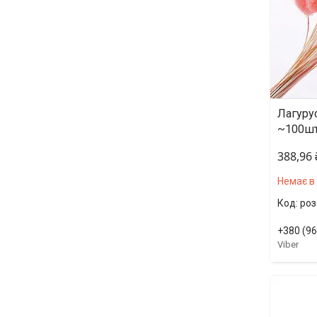
Лагуру
~100ш
388,96
Немає в
ро
+380 (96
Viber