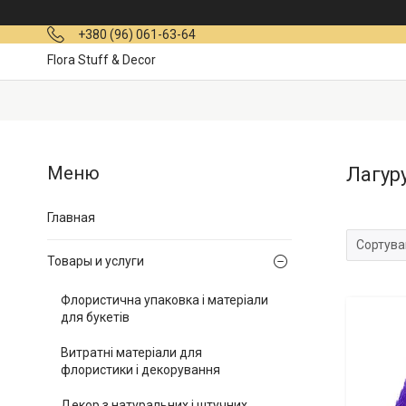
+380 (96) 061-63-64
Flora Stuff & Decor
Лагур
Главная
Товары и услуги
Флористична упаковка і матеріали
для букетів
Витратні матеріали для
флористики і декорування
Декор з натуральних і штучних