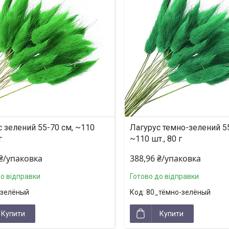
с зелений 55-70 см, ~110
Лагурус темно-зелений 55
г
~110 шт., 80 г
 ₴/упаковка
388,96 ₴/упаковка
до відправки
Готово до відправки
_зелёный
80_тёмно-зелёный
Купити
Купити