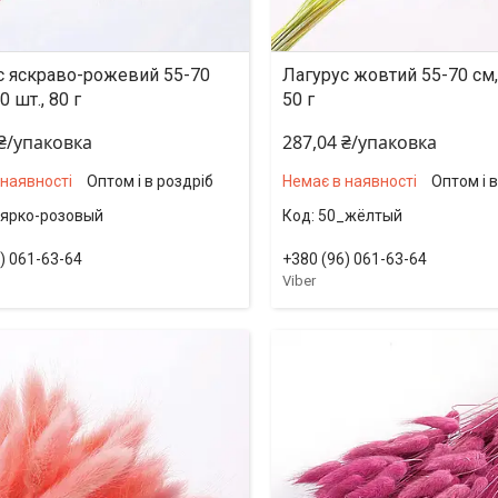
с яскраво-рожевий 55-70
Лагурус жовтий 55-70 см,
0 шт., 80 г
50 г
 ₴/упаковка
287,04 ₴/упаковка
 наявності
Оптом і в роздріб
Немає в наявності
Оптом і 
ярко-розовый
50_жёлтый
) 061-63-64
+380 (96) 061-63-64
Viber