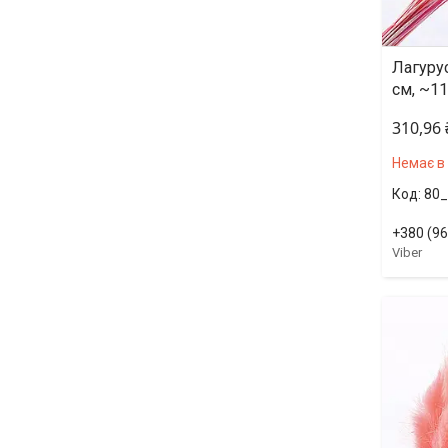
Лагуру
см, ~11
310,96
Немає в
80_
+380 (96
Viber