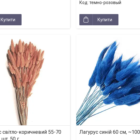
темно-розовый
Купити
Купити
с світло-коричневий 55-70
Лагурус синій 60 см, ~10
 шт, 50 г