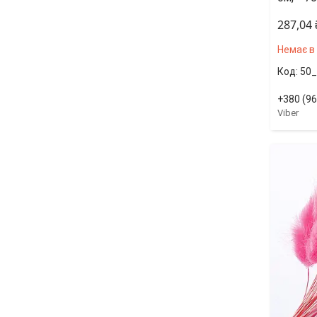
287,04
Немає в
50_
+380 (96
Viber