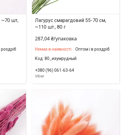
 ~70 шт,
Лагурус смарагдовий 55-70 см,
~110 шт., 80 г
287,04 ₴/упаковка
в роздріб
Немає в наявності
Оптом і в роздріб
80_изумрудный
+380 (96) 061-63-64
Viber