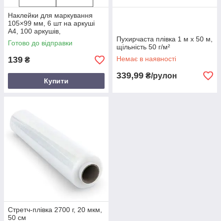
Наклейки для маркування
105×99 мм, 6 шт на аркуші
А4, 100 аркушів,
напівглянець
Пухирчаста плівка 1 м x 50 м,
Готово до відправки
щільність 50 г/м²
139
Немає в наявності
₴
339,99
₴/рулон
Купити
Стретч-плівка 2700 г, 20 мкм,
50 см