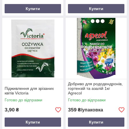
Купити
Купити
Добриво для рододендронів,
Підживлення для зрізаних
гортензій та азалій 1кг
квітів Victoria
Agrecol
Готово до відправки
Готово до відправки
3,90
359
₴
₴/упаковка
Купити
Купити