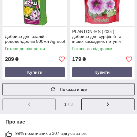
PLANTON ® S (200г.) –
Добриво для азалій і
добриво для сурфіній та
рододендронів 500мл Agrecol
інших каскадних петуній
Готово до відправки
Готово до відправки
289
179
₴
₴
Купити
Купити
Показати ще
1
/ 3
Про нас
99% позитивних з 307 відгуків за рік