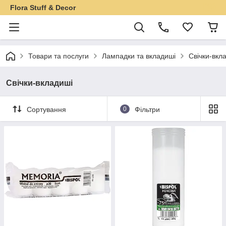
Flora Stuff & Decor
Товари та послуги
Лампадки та вкладиші
Свічки-вкл
Свічки-вкладиші
Сортування
0
Фільтри