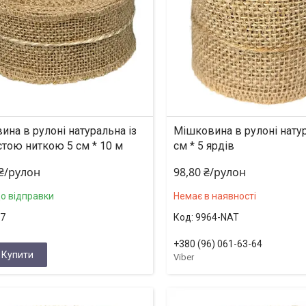
на в рулоні натуральна із
Мішковина в рулоні нату
стою ниткою 5 см * 10 м
см * 5 ярдів
 ₴/рулон
98,80 ₴/рулон
до відправки
Немає в наявності
7
9964-NAT
+380 (96) 061-63-64
Купити
Viber