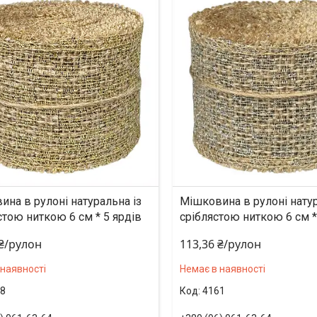
на в рулоні натуральна із
Мішковина в рулоні натур
тою ниткою 6 см * 5 ярдів
сріблястою ниткою 6 см *
 ₴/рулон
113,36 ₴/рулон
 наявності
Немає в наявності
8
4161