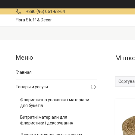
+380 (96) 061-63-64
Flora Stuff & Decor
Мішко
Главная
Товары и услуги
Флористична упаковка і матеріали
для букетів
Витратні матеріали для
флористики і декорування
Декор з натуральних і штучних