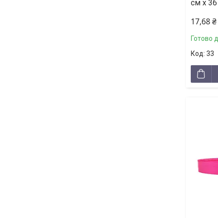
см х 36
17,68 ₴
Готово 
33