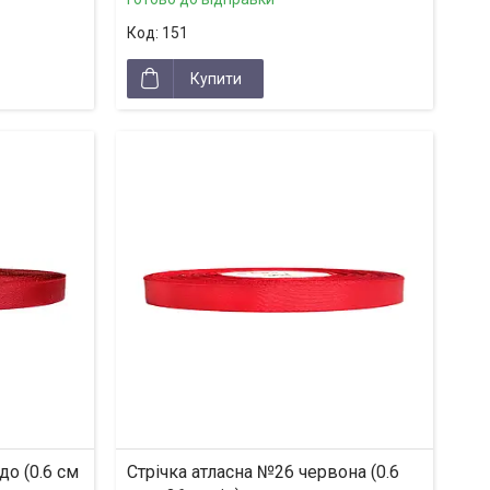
151
Купити
до (0.6 см
Стрічка атласна №26 червона (0.6