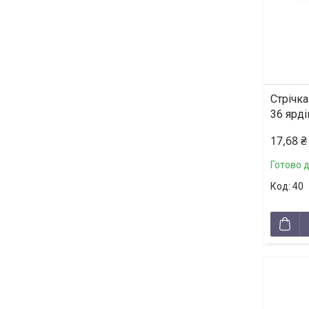
Стрічка
36 ярді
17,68 ₴
Готово 
40