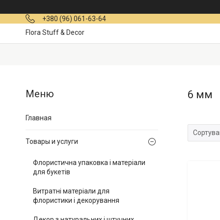
+380 (96) 061-63-64
Flora Stuff & Decor
6 мм
Главная
Товары и услуги
Флористична упаковка і матеріали
для букетів
Витратні матеріали для
флористики і декорування
Декор з натуральних і штучних