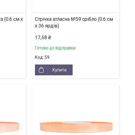
 (0.6 см х
Стрічка атласна №59 срібло (0.6 см
х 36 ярдів)
17,68 ₴
Готово до відправки
59
Купити