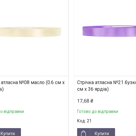
 атласна №08 масло (0.6 см х
Стрічка атласна №21 бузко
в)
см х 36 ярдів)
17,68 ₴
до відправки
Готово до відправки
21
Купити
Купити