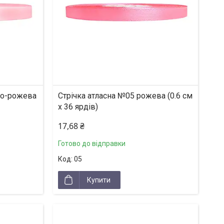
тло-рожева
Стрічка атласна №05 рожева (0.6 см
х 36 ярдів)
17,68 ₴
Готово до відправки
05
Купити