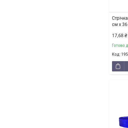
Стрічка
см х 36
17,68 ₴
Готово 
195