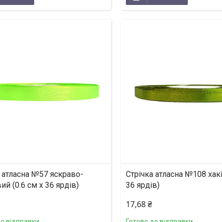
 атласна №57 яскраво-
Стрічка атласна №108 хакі 
ий (0.6 см х 36 ярдів)
36 ярдів)
17,68 ₴
до відправки
Готово до відправки