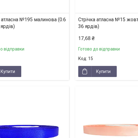
 атласна №195 малинова (0.6
Стрічка атласна №15 жовта
 ярдів)
36 ярдів)
17,68 ₴
до відправки
Готово до відправки
15
Купити
Купити