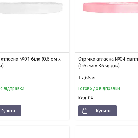
 атласна №01 біла (0.6 см х
Стрічка атласна №04 сві
в)
(0.6 см х 36 ярдів)
17,68 ₴
до відправки
Готово до відправки
04
Купити
Купити