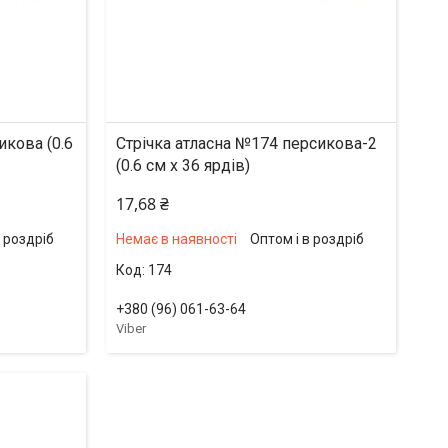
икова (0.6
Стрічка атласна №174 персикова-2
(0.6 см х 36 ярдів)
17,68 ₴
в роздріб
Немає в наявності
Оптом і в роздріб
174
+380 (96) 061-63-64
Viber