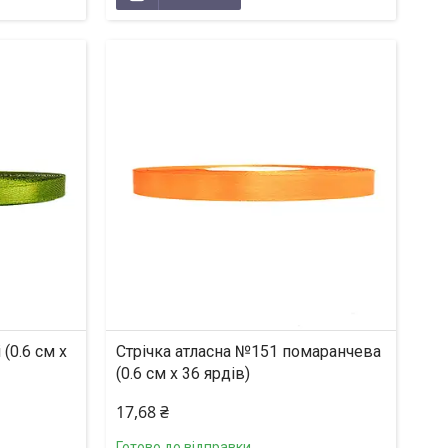
(0.6 см х
Стрічка атласна №151 помаранчева
(0.6 см х 36 ярдів)
17,68 ₴
Готово до відправки