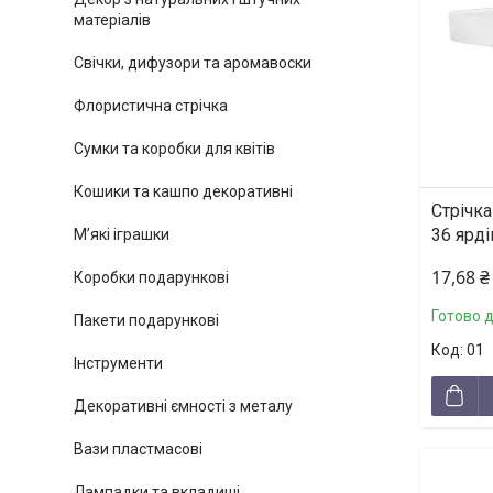
матеріалів
Свічки, дифузори та аромавоски
Флористична стрічка
Сумки та коробки для квітів
Кошики та кашпо декоративні
Стрічка
36 ярді
М’які іграшки
17,68 ₴
Коробки подарункові
Готово 
Пакети подарункові
01
Інструменти
Декоративні ємності з металу
Вази пластмасові
Лампадки та вкладиші