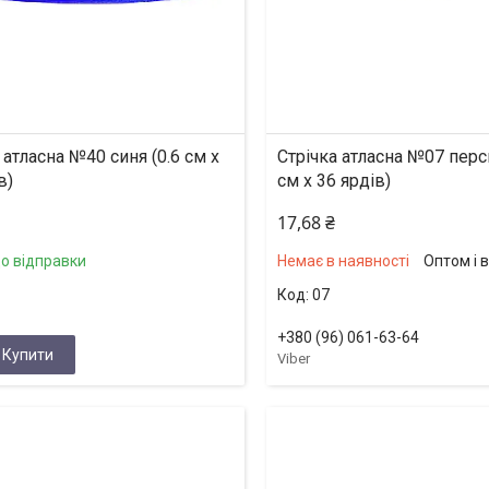
 атласна №40 синя (0.6 см х
Стрічка атласна №07 перс
в)
см х 36 ярдів)
17,68 ₴
до відправки
Немає в наявності
Оптом і 
07
+380 (96) 061-63-64
Купити
Viber