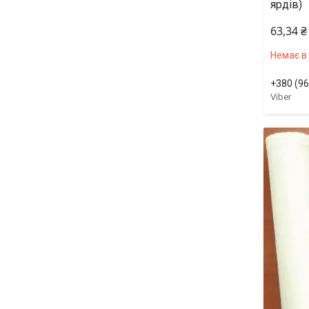
ярдів)
63,34 ₴
Немає в
+380 (96
Viber