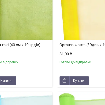
 хакі (40 см х 10 ярдів)
Органза жовта (39див х 1
81,90 ₴
до відправки
Готово до відправки
Купити
Купити