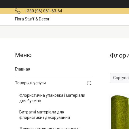
+380 (96) 061-63-64
Flora Stuff & Decor
Флори
Главная
Товары и услуги
Флористична упаковка і матеріали
для букетів
Витратні матеріали для
флористики і декорування
Декор з натуральних і штучних