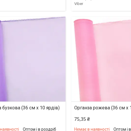
Viber
 бузкова (36 см х 10 ярдів)
Органза рожева (36 см х 
75,35 ₴
 наявності
Оптом і в роздріб
Немає в наявності
Оптом і 