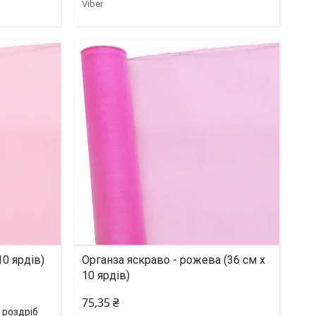
Viber
10 ярдів)
Органза яскраво - рожева (36 см х
10 ярдів)
75,35 ₴
в роздріб