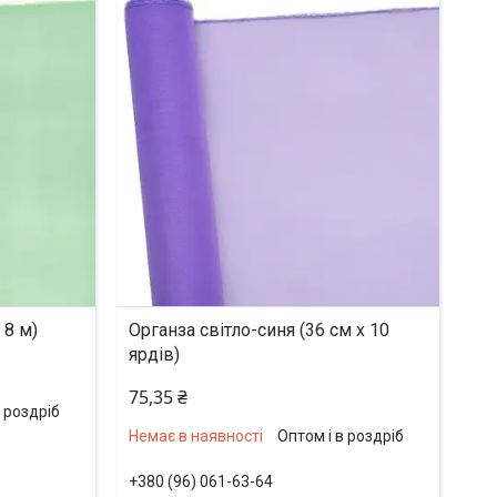
 8 м)
Органза світло-синя (36 см х 10
ярдів)
75,35 ₴
в роздріб
Немає в наявності
Оптом і в роздріб
+380 (96) 061-63-64