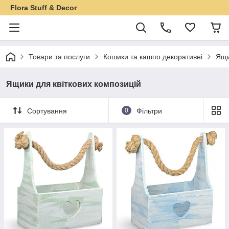
Flora Stuff & Decor
Товари та послуги
Кошики та кашпо декоративні
Ящи
Ящики для квіткових композицій
Сортування
0
Фільтри