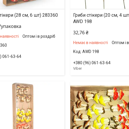
тікери (28 см, 6 шт) 283360
Гриби стікери (20 см, 4 ш
AWD 198
₴/упаковка
32,76 ₴
 наявності
Оптом і в роздріб
Немає в наявності
Оптом і 
360
AWD 198
) 061-63-64
+380 (96) 061-63-64
Viber