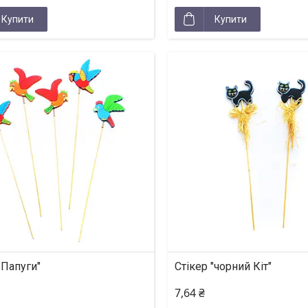
Купити
Купити
"Папуги"
Стікер "чорний Кіт"
7,64 ₴