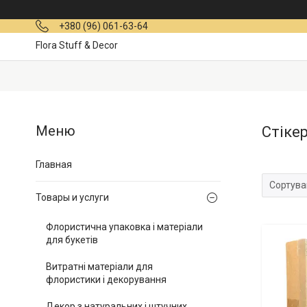
+380 (96) 061-63-64
Flora Stuff & Decor
Стіке
Главная
Товары и услуги
Флористична упаковка і матеріали
для букетів
Витратні матеріали для
флористики і декорування
Декор з натуральних і штучних