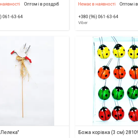
 наявності
Оптом і в роздріб
Немає в наявності
Оптом і 
) 061-63-64
+380 (96) 061-63-64
Viber
"Лелека"
Божа корівка (3 см) 2810