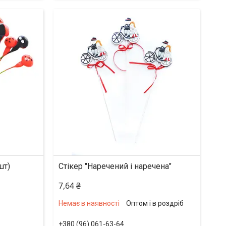
шт)
Стікер "Наречений і наречена"
7,64 ₴
Немає в наявності
Оптом і в роздріб
+380 (96) 061-63-64