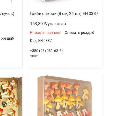
т/пучок)
Гриби стікери (8 см, 24 шт) EH 0387
163,80 ₴/упаковка
Немає в наявності
Оптом і в роздріб
в роздріб
EH 0387
+380 (96) 061-63-64
Viber