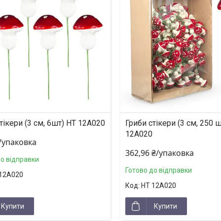
тікери (3 см, 6шт) HT 12A020
Гриби стікери (3 см, 250 
12A020
₴/упаковка
362,96 ₴/упаковка
до відправки
Готово до відправки
12A020
HT 12A020
Купити
Купити