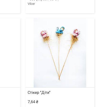
Viber
Стікер "Діти"
7,64 ₴