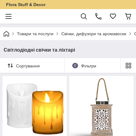
Flora Stuff & Decor
Товари та послуги
Свічки, дифузори та аромавоски
Світлодіодні свічки та ліхтарі
Сортування
0
Фільтри