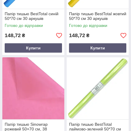
Папір тишью BestTotal синій
Папір тишью BestTotal жовтий
50*70 см 30 аркушів
50*70 см 30 аркушів
Готово до відправки
Готово до відправки
148,72
148,72
₴
₴
Купити
Купити
Папір тишью Sinowrap
Папір тишью BestTotal
рожевий 50×70 см, 38
лаймово-зелений 50*70 см