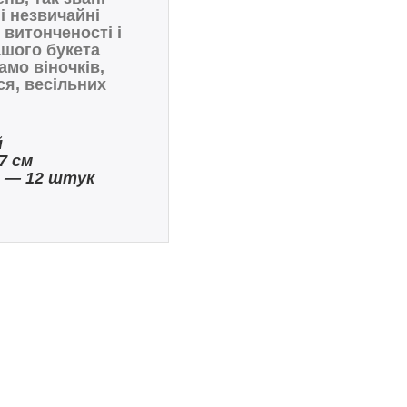
 і незвичайні
витонченості і
ашого букета
само віночків,
ся, весільних
й
7 см
в ― 12 штук