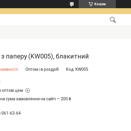
Кошик
 з паперу (KW005), блакитний
наявності
Оптом і в роздріб
Код:
KW005
₴
 оптові ціни
на сума замовлення на сайті — 200 ₴
) 061-63-64