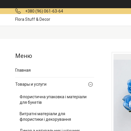
+380 (96) 061-63-64
Flora Stuff & Decor
Главная
Товары и услуги
Флористична упаковка і матеріали
для букетів
Витратні матеріали для
флористики і декорування
Декор з натуральних і штучних