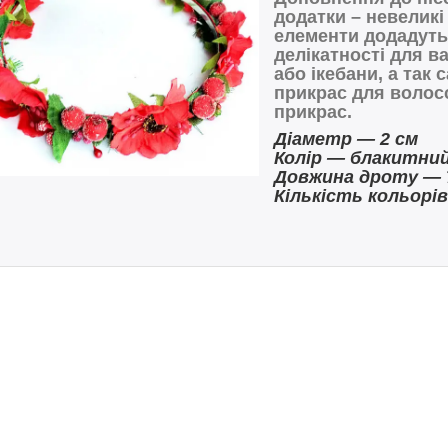
додатки – невеликі
елементи додадуть 
делікатності для в
або ікебани, а так 
прикрас для волос
прикрас.
Діаметр ― 2 см
Колір ― блакитни
Довжина дроту ― 
Кількість кольорі