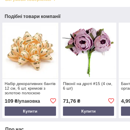
Подібні товари компанії
Набір декоративних бантів
Півонії на дроті #15 (4 см,
Бант
12 см, 6 шт, кремові з
6 шт)
орга
золотою полоскою
109
71,76
4,9
₴/упаковка
₴
Купити
Купити
Про нас