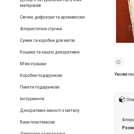
матеріалів
Свічки, дифузори та аромавоски
Флористична стрічка
Сумки та коробки для квітів
Кошики та кашпо декоративні
М’які іграшки
Коробки подарункові
Пакети подарункові
Інструменти
Опи
Декоративні ємності з металу
Флори
Вази пластмасові
Розмі
Лампадки та вкладиші