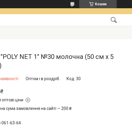
Кошик
 "POLY NET 1" №30 молочна (50 см х 5
)
наявності
Оптом і в роздріб
Код:
30
 ₴
 оптові ціни
на сума замовлення на сайті — 200 ₴
) 061-63-64