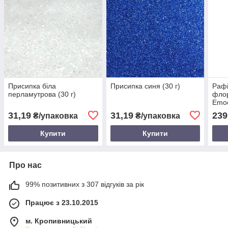
Присипка біла
Присипка синя (30 г)
Рафі
перламутрова (30 г)
флор
Emoc
1см
31,19
31,19
239
₴/упаковка
₴/упаковка
Купити
Купити
Про нас
99% позитивних з 307 відгуків за рік
Працює з 23.10.2015
м. Кропивницький