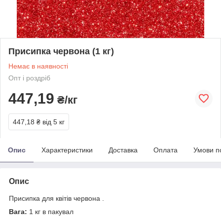
Присипка червона (1 кг)
Немає в наявності
Опт і роздріб
447,19
₴/кг
447,18 ₴
від 5 кг
Опис
Характеристики
Доставка
Оплата
Умови п
Опис
Присипка для квітів червона .
Вага:
1 кг в пакувал