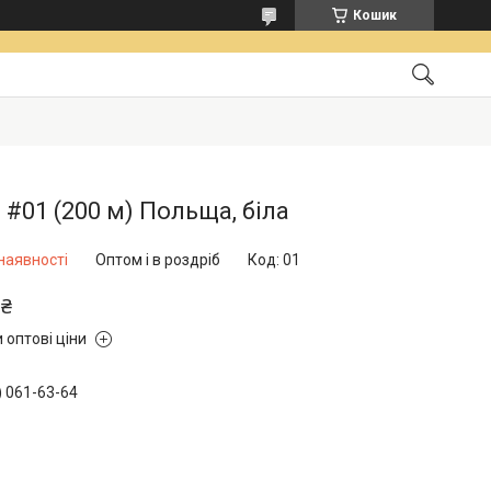
Кошик
 #01 (200 м) Польща, біла
наявності
Оптом і в роздріб
Код:
01
 ₴
 оптові ціни
) 061-63-64