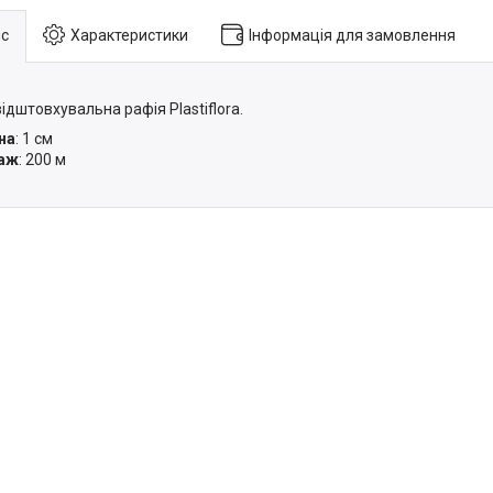
с
Характеристики
Інформація для замовлення
ідштовхувальна рафія Plastiflora.
на
: 1 см
аж
: 200 м