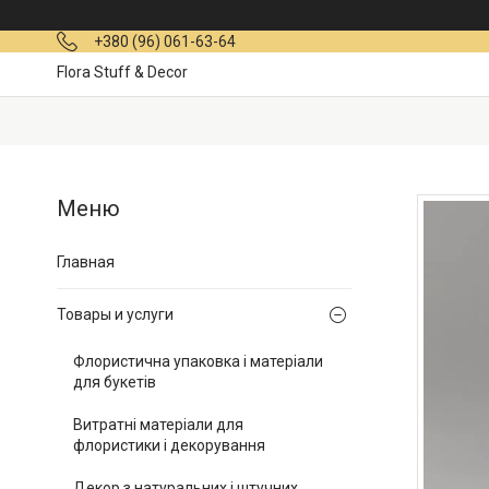
+380 (96) 061-63-64
Flora Stuff & Decor
Главная
Товары и услуги
Флористична упаковка і матеріали
для букетів
Витратні матеріали для
флористики і декорування
Декор з натуральних і штучних