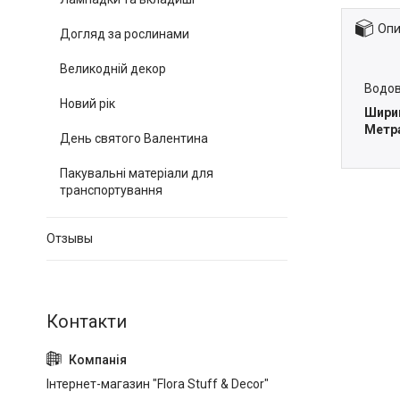
Опи
Догляд за рослинами
Великодній декор
Водов
Новий рік
Шири
Метр
День святого Валентина
Пакувальні матеріали для
транспортування
Отзывы
Інтернет-магазин "Flora Stuff & Decor"