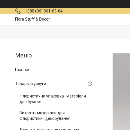
+380 (96) 061-63-64
Flora Stuff & Decor
Главная
Товары и услуги
Флористична упаковка і матеріали
для букетів
Витратні матеріали для
флористики і декорування
Декор з натуральних і штучних