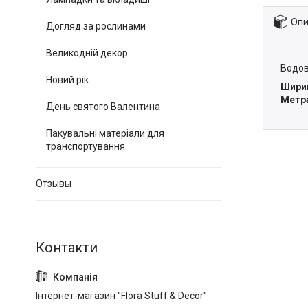
Опи
Догляд за рослинами
Великодній декор
Водов
Новий рік
Шири
Метр
День святого Валентина
Пакувальні матеріали для
транспортування
Отзывы
Інтернет-магазин "Flora Stuff & Decor"