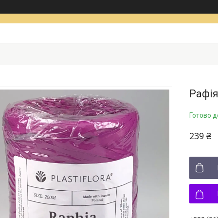
Рафія
Готово д
239 ₴