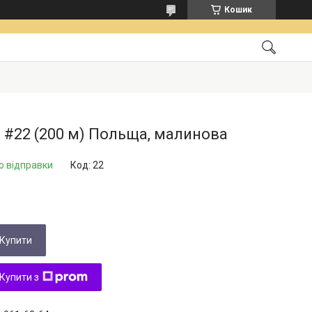
Кошик
 #22 (200 м) Польща, малинова
о відправки
Код:
22
Купити
Купити з