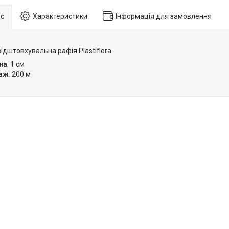
с
Характеристики
Інформація для замовлення
ідштовхувальна рафія Plastiflora.
на
: 1 см
аж
: 200 м