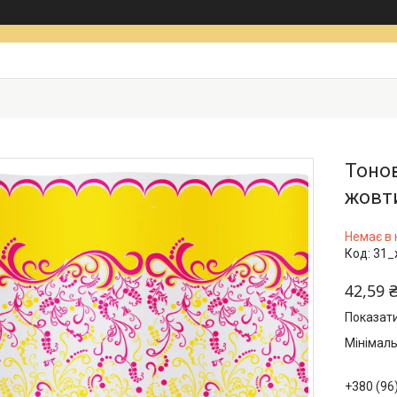
Тонов
жовт
Немає в 
Код:
31_
42,59 
Показати
Мінімаль
+380 (96