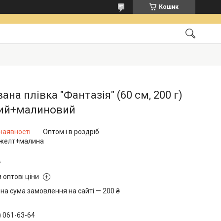
Кошик
ана плівка "Фантазія" (60 см, 200 г)
ий+малиновий
наявності
Оптом і в роздріб
желт+малина
₴
 оптові ціни
на сума замовлення на сайті — 200 ₴
) 061-63-64