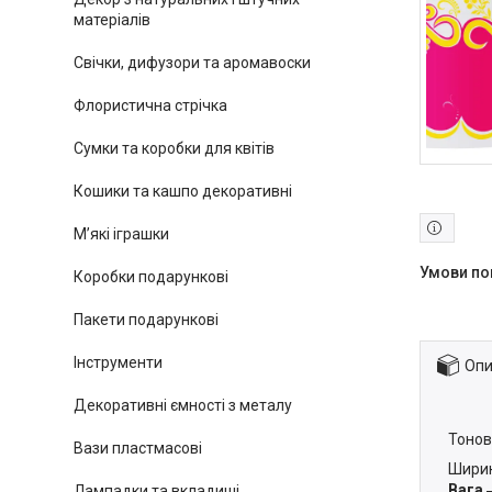
матеріалів
Свічки, дифузори та аромавоски
Флористична стрічка
Сумки та коробки для квітів
Кошики та кашпо декоративні
М’які іграшки
Коробки подарункові
Пакети подарункові
Інструменти
Опи
Декоративні ємності з металу
Тонов
Вази пластмасові
Ширин
Вага
Лампадки та вкладиші