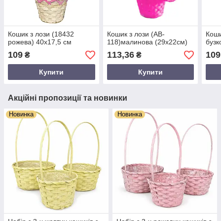
Кошик з лози (18432
Кошик з лози (AB-
Коши
рожева) 40х17,5 см
118)малинова (29х22см)
бузк
109
113,36
109
₴
₴
Купити
Купити
Акційні пропозиції та новинки
Новинка
Новинка