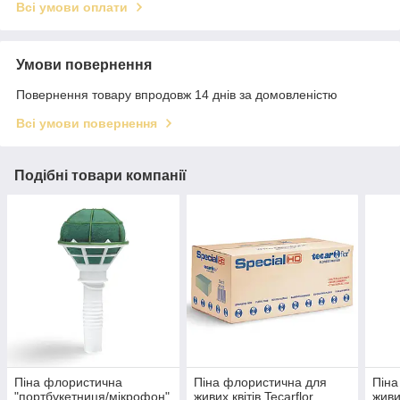
Всі умови оплати
Умови повернення
Повернення товару впродовж 14 днів за домовленістю
Всі умови повернення
Подібні товари компанії
Піна флористична
Піна флористична для
Піна
"портбукетниця/мікрофон"
живих квітів Tecarflor
живи