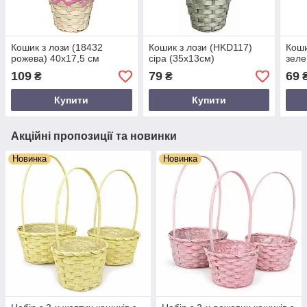
Кошик з лози (18432
Кошик з лози (HKD117)
Коши
рожева) 40х17,5 см
сіра (35х13см)
зеле
109
79
69
₴
₴
Купити
Купити
Акційні пропозиції та новинки
Новинка
Новинка