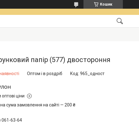
Кошик
унковий папір (577) двостороння
наявності
Оптом і в роздріб
Код:
965_одност
улон
 оптові ціни
на сума замовлення на сайті — 200 ₴
) 061-63-64