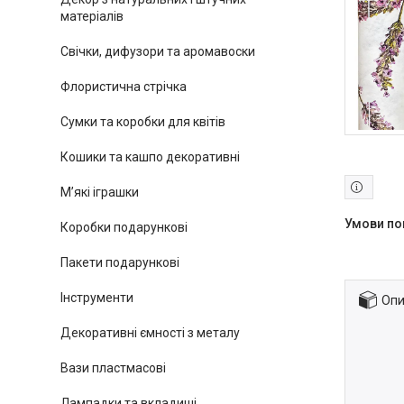
матеріалів
Свічки, дифузори та аромавоски
Флористична стрічка
Сумки та коробки для квітів
Кошики та кашпо декоративні
М’які іграшки
Коробки подарункові
Пакети подарункові
Інструменти
Опи
Декоративні ємності з металу
Вази пластмасові
Лампадки та вкладиші