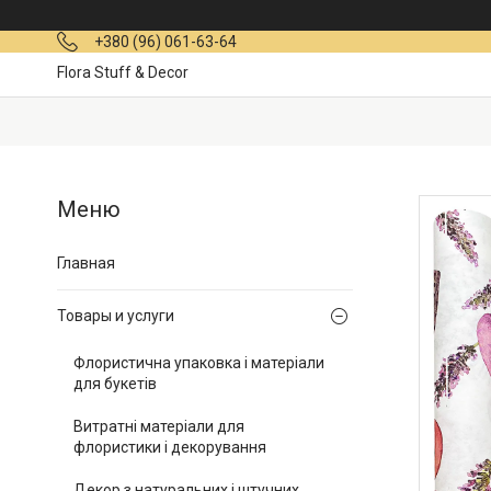
+380 (96) 061-63-64
Flora Stuff & Decor
Главная
Товары и услуги
Флористична упаковка і матеріали
для букетів
Витратні матеріали для
флористики і декорування
Декор з натуральних і штучних