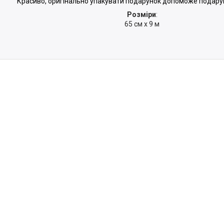
Красиво, оригінально упакувати подарунок допоможе подарун
Розміри
:
65 см х 9 м