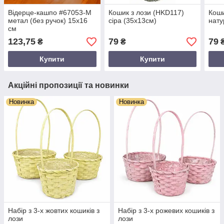
Відерце-кашпо #67053-M
Кошик з лози (HKD117)
Коши
метал (без ручок) 15х16
сіра (35х13см)
нату
см
123,75
79
79
₴
₴
Купити
Купити
Акційні пропозиції та новинки
Новинка
Новинка
Набір з 3-х жовтих кошиків з
Набір з 3-х рожевих кошиків з
лози
лози