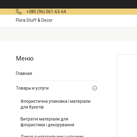
+380 (96) 061-63-64
Flora Stuff & Decor
Главная
Товары и услуги
Флористична упаковка і матеріали
для букетів
Витратні матеріали для
флористики і декорування
Декор з натуральних і штучних