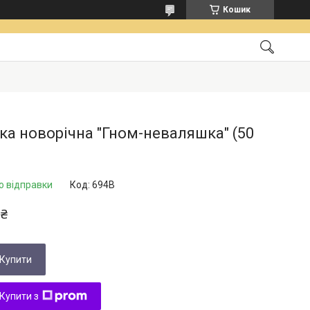
Кошик
ка новорічна "Гном-неваляшка" (50
о відправки
Код:
694B
 ₴
Купити
Купити з