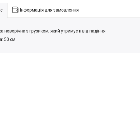
с
Інформація для замовлення
а новорічна з грузиком, який утримує її від падіння.
а: 50 см