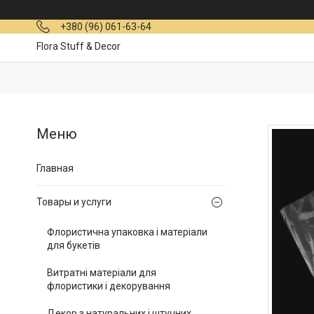
+380 (96) 061-63-64
Flora Stuff & Decor
Главная
Товары и услуги
Флористична упаковка і матеріали
для букетів
Витратні матеріали для
флористики і декорування
Декор з натуральних і штучних