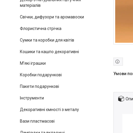
матеріалів
Свічки, дифузори та аромавоски
Флористична стрічка
Сумки та коробки для квітів
Кошики та кашпо декоративні
М’які іграшки
Коробки подарункові
Пакети подарункові
Інструменти
Опи
Декоративні ємності з металу
Вази пластмасові
Лампадки та вкладиші