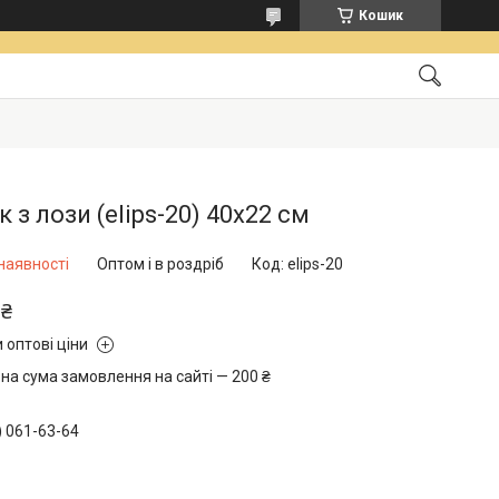
Кошик
 з лози (elips-20) 40х22 см
наявності
Оптом і в роздріб
Код:
elips-20
 ₴
 оптові ціни
на сума замовлення на сайті — 200 ₴
) 061-63-64