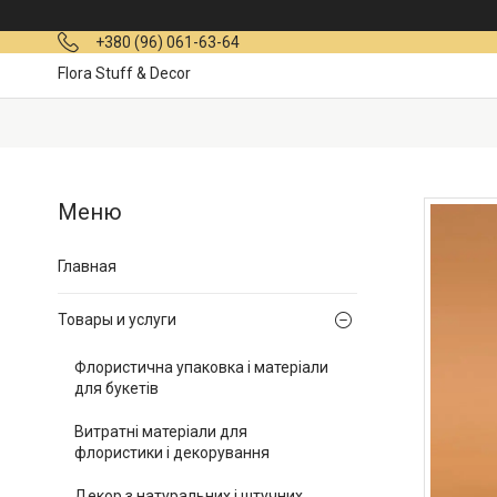
+380 (96) 061-63-64
Flora Stuff & Decor
Главная
Товары и услуги
Флористична упаковка і матеріали
для букетів
Витратні матеріали для
флористики і декорування
Декор з натуральних і штучних