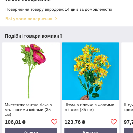
Повернення товару впродовж 14 днів за домовленістю
Всі умови повернення
Подібні товари компанії
Мистецтвозентна гілка з
Штучна гілочка з жовтими
Штуч
маліновими квітами (35
квітами (85 см)
крем
см)
106,81
123,76
97,
₴
₴
Купити
Купити