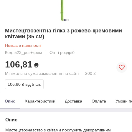
Мистецтвозентна гілка з рожево-кремовими
квітами (35 см)
Немає в наявності
Код: 523_роз+крем
Опт і роздріб
106,81
₴
Мінімальна сума замовлення на сайті — 200 ₴
106,80 ₴
від 5 шт.
Опис
Характеристики
Доставка
Оплата
Умови п
Опис
Мистецтвознавство з квітами послужить декоративним