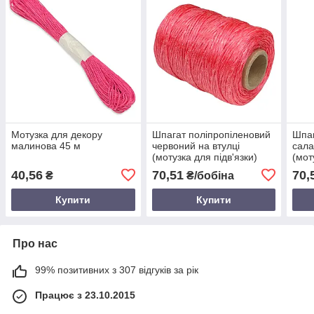
Мотузка для декору
Шпагат поліпропіленовий
Шпаг
малинова 45 м
червоний на втулці
сала
(мотузка для підв'язки)
(мот
200 г
200 
40,56
70,51
70,
₴
₴/бобіна
Купити
Купити
Про нас
99% позитивних з 307 відгуків за рік
Працює з 23.10.2015