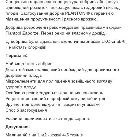
Спеціально опрацьована рецептура добрив забезпечує
відповідний розвиток і покращує якість і здоровий вигляд
плодів. Застосування добрив PLANTON ® є гарантією
підвищення продуктивності і рясного врожаю.
Добрива розроблені і рекомендовані працівниками фірми
Plantpol Zaborze. Перевірено на власному досвіді.
Ці добрива були відзначені екологічним знаком EKO-znak ®.
Не містять хлоридів!
Переваги:
Найвища якість добрив
Достатній вміст калію, який необхідний для правильного
дозрівання плодів
Мікроелементи для поліпшення зовнішнього вигляду і
здоров'я плоду
Особливо рекомендується для нових насаджень
Рецепт перевірений в професійному виробництві
Зручне, повторне відкриття і закриття упаковки
Спосіб застосування
Рослини підживлювати з квітня до серпня.
Дозування:
Малина 40 г на 1 м2 - кожні 4-5 тижнів