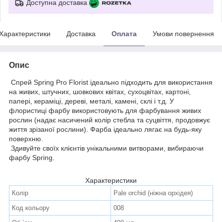
Доступна доставка
Характеристики
Доставка
Оплата
Умови повернення
Опис
Спрей Spring Pro Florist ідеально підходить для використання
на живих, штучних, шовкових квітах, сухоцвітах, картоні,
папері, кераміці, дереві, металі, камені, склі і т.д. У
флористиці фарбу використовують для фарбування живих
рослин (надає насичений колір стебла та суцвіття, продовжує
життя зрізаної рослини). Фарба ідеально лягає на будь-яку
поверхню.
Здивуйте своїх клієнтів унікальними витворами, вибираючи
фарбу Spring.
Характеристики
Колір
Pale orchid (ніжна орхідея)
Код кольору
008