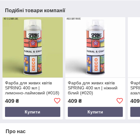
Подібні товари компанії
Фарба для живих квітів
Фарба для живих квітів
Фарб
SPRING 400 мл |
SPRING 400 мл | ніжний
SPRI
лимонно-лаймовий (#018)
білий (#020)
азал
409
409
409
₴
₴
Купити
Купити
Про нас