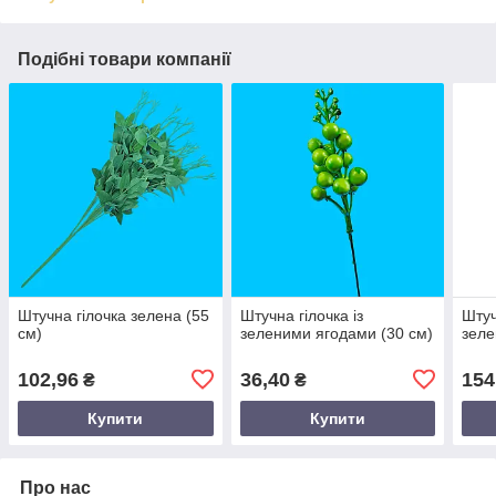
Подібні товари компанії
Штучна гілочка зелена (55
Штучна гілочка із
Штуч
см)
зеленими ягодами (30 см)
зеле
102,96
36,40
154
₴
₴
Купити
Купити
Про нас