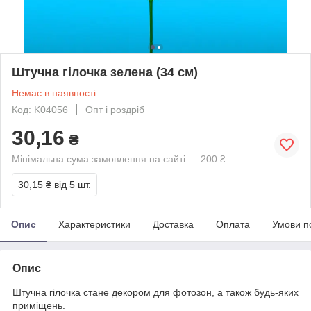
Штучна гілочка зелена (34 см)
Немає в наявності
Код: K04056
Опт і роздріб
30,16
₴
Мінімальна сума замовлення на сайті — 200 ₴
30,15 ₴
від 5 шт.
Опис
Характеристики
Доставка
Оплата
Умови п
Опис
Штучна гілочка стане декором для фотозон, а також будь-яких
приміщень.