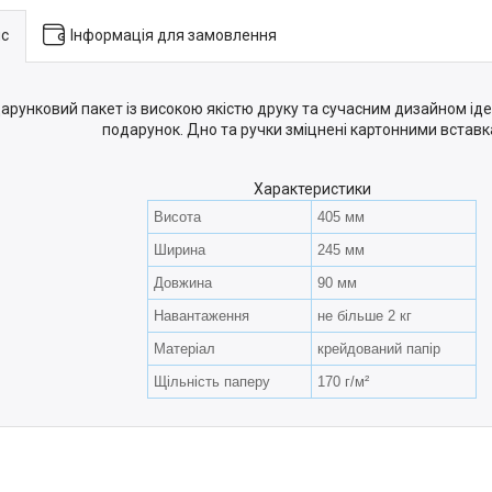
с
Інформація для замовлення
арунковий пакет із високою якістю друку та сучасним дизайном і
подарунок. Дно та ручки зміцнені картонними вставк
Характеристики
Висота
405 мм
Ширина
245 мм
Довжина
90 мм
Навантаження
не більше 2 кг
Матеріал
крейдований папір
Щільність паперу
170 г/м²