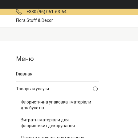
+380 (96) 061-63-64
Flora Stuff & Decor
Главная
Товары и услуги
Флористична упаковка і матеріали
для букетів
Витратні матеріали для
флористики і декорування
Декор з натуральних і штучних