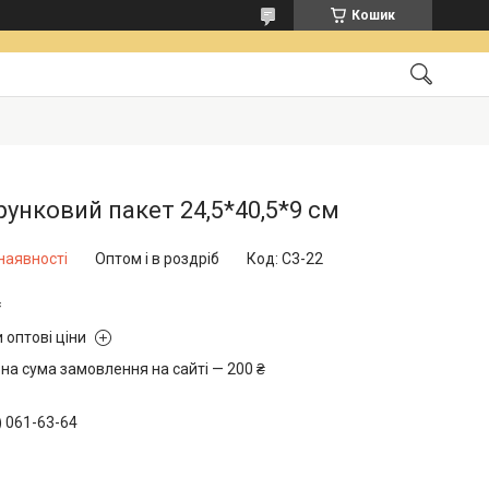
Кошик
унковий пакет 24,5*40,5*9 см
наявності
Оптом і в роздріб
Код:
C3-22
₴
 оптові ціни
на сума замовлення на сайті — 200 ₴
) 061-63-64