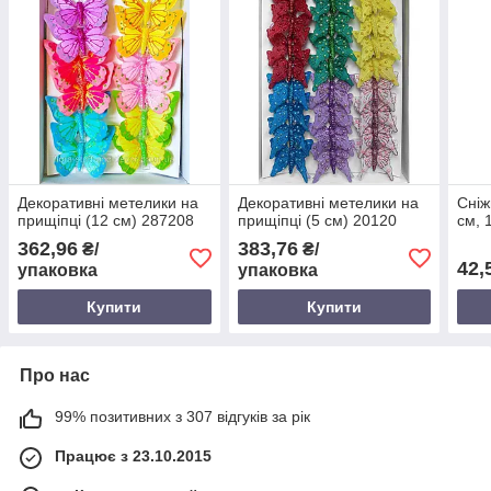
Декоративні метелики на
Декоративні метелики на
Сніж
прищіпці (12 см) 287208
прищіпці (5 см) 20120
см, 
362,96
383,76
₴/
₴/
42,
упаковка
упаковка
Купити
Купити
Про нас
99% позитивних з 307 відгуків за рік
Працює з 23.10.2015