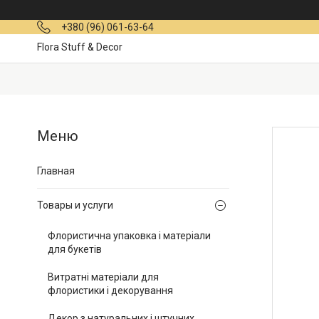
+380 (96) 061-63-64
Flora Stuff & Decor
Главная
Товары и услуги
Флористична упаковка і матеріали
для букетів
Витратні матеріали для
флористики і декорування
Декор з натуральних і штучних