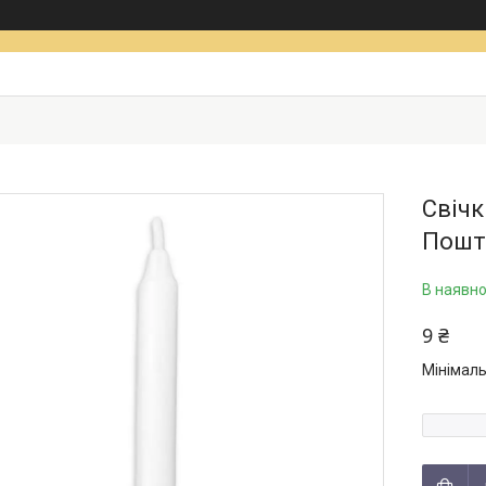
Свічк
Пошт
В наявно
9 ₴
Мінімаль