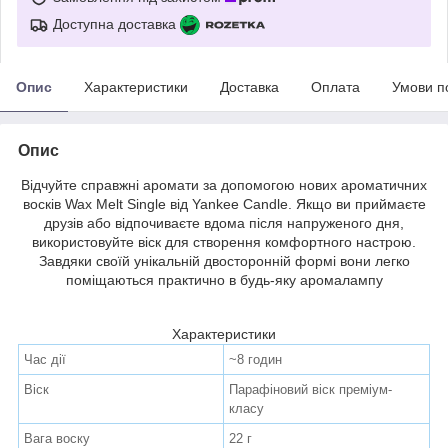
Доступна доставка
Опис
Характеристики
Доставка
Оплата
Умови п
Опис
Відчуйте справжні аромати за допомогою нових ароматичних
восків Wax Melt Single від Yankee Candle. Якщо ви приймаєте
друзів або відпочиваєте вдома після напруженого дня,
використовуйте віск для створення комфортного настрою.
Завдяки своїй унікальній двосторонній формі вони легко
поміщаються практично в будь-яку аромалампу
Характеристики
Час дії
~8 годин
Віск
Парафіновий віск преміум-
класу
Вага воску
22 г