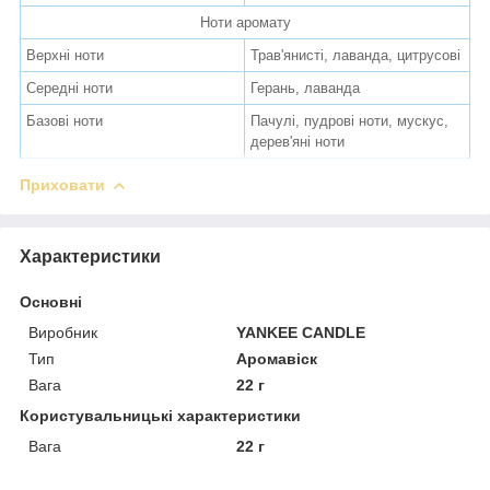
Ноти аромату
Верхні ноти
Трав'янисті, лаванда, цитрусові
Середні ноти
Герань, лаванда
Базові ноти
Пачулі, пудрові ноти, мускус,
дерев'яні ноти
Приховати
Характеристики
Основні
Виробник
YANKEE CANDLE
Тип
Аромавіск
Вага
22 г
Користувальницькі характеристики
Вага
22 г