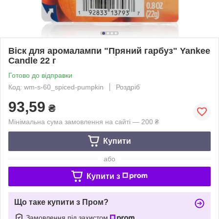
Віск для аромалампи "Пряний гарбуз" Yankee
Candle 22 г
Готово до відправки
Код: wm-s-60_spiced-pumpkin
Роздріб
93,59
₴
Мінімальна сума замовлення на сайті — 200 ₴
Купити
або
Купити з
Що таке купити з Пром?
Замовлення під захистом