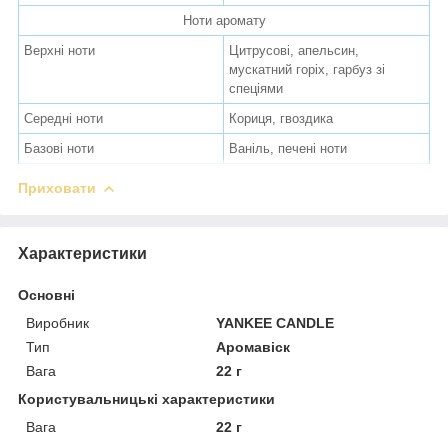
Ноти аромату
Верхні ноти
Цитрусові, апельсин,
мускатний горіх, гарбуз зі
спеціями
Середні ноти
Кориця, гвоздика
Базові ноти
Ваніль, печені ноти
Приховати
Характеристики
Основні
Виробник
YANKEE CANDLE
Тип
Аромавіск
Вага
22 г
Користувальницькі характеристики
Вага
22 г