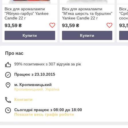
Віск для аромалампи
Віск для аромалампи
Віск
"Яблуко-гарбуз" Yankee
"М'яка шерсть та бурштин"
"Срі
Candle 22 г
Yankee Candle 22 г
сосн
93,59
93,59
93,
₴
₴
Купити
Купити
Про нас
99% позитивних з 307 відгуків за рік
Працює з 23.10.2015
м. Кропивницький
Кропивницький, Україна
Контакти
Сьогодні працює з 08:00 до 18:00
Показати весь графік роботи