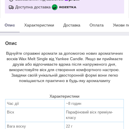
Доступна доставка
Опис
Характеристики
Доставка
Оплата
Умови п
Опис
Відчуйте справжні аромати за допомогою нових ароматичних
восків Wax Melt Single від Yankee Candle. Якщо ви приймаєте
друзів або відпочиваєте вдома після напруженого дня,
використовуйте віск для створення комфортного настрою.
Завдяки своїй унікальній двосторонній формі вони легко
поміщаються практично в будь-яку аромалампу
Характеристики
Час дії
~8 годин
Віск
Парафіновий віск преміум-
класу
Вага воску
22 г