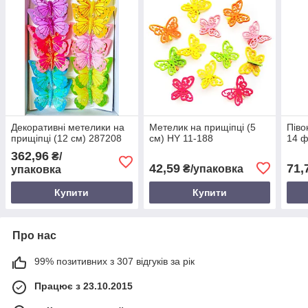
Декоративні метелики на
Метелик на прищіпці (5
Піво
прищіпці (12 см) 287208
см) HY 11-188
14 ф
362,96
₴/
42,59
71,
₴/упаковка
упаковка
Купити
Купити
Про нас
99% позитивних з 307 відгуків за рік
Працює з 23.10.2015