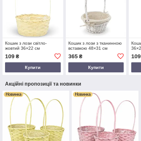
Кошик з лози світло-
Кошик з лози з тканинною
Коши
жовтий 36×22 см
вставкою 48×31 см
36×2
109
365
109
₴
₴
Купити
Купити
Акційні пропозиції та новинки
Новинка
Новинка