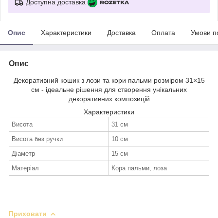
Доступна доставка
Опис
Характеристики
Доставка
Оплата
Умови п
Опис
Декоративний кошик з лози та кори пальми розміром 31×15
см - ідеальне рішення для створення унікальних
декоративних композицій
Характеристики
Висота
31 см
Висота без ручки
10 см
Діаметр
15 см
Матеріал
Кора пальми, лоза
Приховати