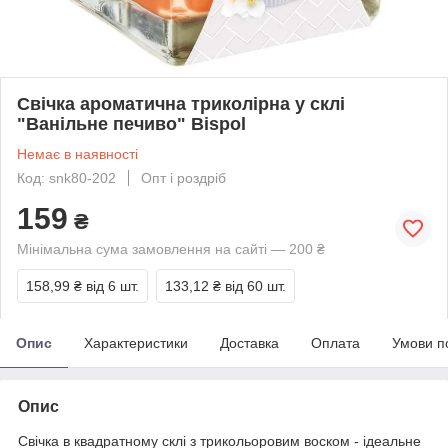
Свічка ароматична триколірна у склі
"Ванільне печиво" Bispol
Немає в наявності
Код: snk80-202
Опт і роздріб
159
₴
Мінімальна сума замовлення на сайті — 200 ₴
158,99 ₴
від 6 шт.
133,12 ₴
від 60 шт.
Опис
Характеристики
Доставка
Оплата
Умови п
Опис
Свічка в квадратному склі з трикольоровим воском - ідеальне