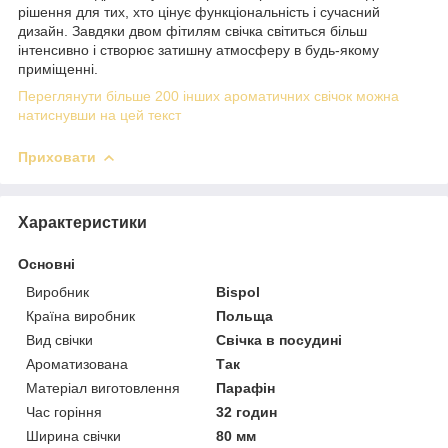
рішення для тих, хто цінує функціональність і сучасний
дизайн. Завдяки двом фітилям свічка світиться більш
інтенсивно і створює затишну атмосферу в будь-якому
приміщенні.
Переглянути більше 200 інших ароматичних свічок можна
натиснувши на цей текст
Приховати
Характеристики
Основні
Виробник
Bispol
Країна виробник
Польща
Вид свічки
Свічка в посудині
Ароматизована
Так
Матеріал виготовлення
Парафін
Час горіння
32 годин
Ширина свічки
80 мм