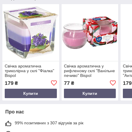
Свічка ароматична
Свічка ароматична у
Свіч
триколірна у склі "Фіалка"
рифленому склі "Ванільне
трик
Bispol
печиво" Bispol
"Ант
179
77
179
₴
₴
Купити
Купити
Про нас
99% позитивних з 307 відгуків за рік