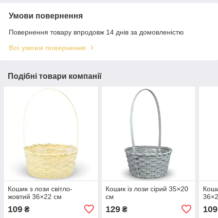
Умови повернення
Повернення товару впродовж 14 днів за домовленістю
Всі умови повернення
Подібні товари компанії
Кошик з лози світло-
Кошик із лози сірий 35×20
Коши
жовтий 36×22 см
см
36×2
109
129
109
₴
₴