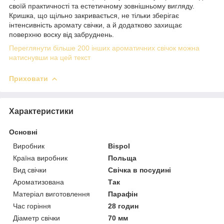
своїй практичності та естетичному зовнішньому вигляду.
Кришка, що щільно закривається, не тільки зберігає
інтенсивність аромату свічки, а й додатково захищає
поверхню воску від забруднень.
Переглянути більше 200 інших ароматичних свічок можна
натиснувши на цей текст
Приховати
Характеристики
Основні
Виробник
Bispol
Країна виробник
Польща
Вид свічки
Свічка в посудині
Ароматизована
Так
Матеріал виготовлення
Парафін
Час горіння
28 годин
Діаметр свічки
70 мм