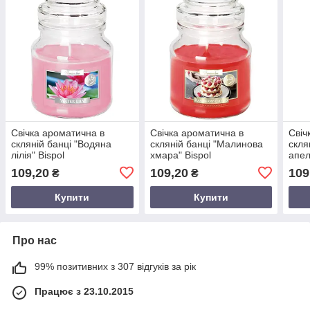
Свічка ароматична в
Свічка ароматична в
Свіч
скляній банці "Водяна
скляній банці "Малинова
скля
лілія" Bispol
хмара" Bispol
апел
109,20
109,20
109
₴
₴
Купити
Купити
Про нас
99% позитивних з 307 відгуків за рік
Працює з 23.10.2015