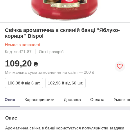
Свічка ароматична в скляній банці "Яблуко-
кориця" Bispol
Немає в наявності
Код: snd71-87
Опт і роздріб
109,20
₴
Мінімальна сума замовлення на сайті — 200 ₴
106,08 ₴
від 6 шт.
102,96 ₴
від 60 шт.
Опис
Характеристики
Доставка
Оплата
Умови п
Опис
Ароматична свічка в банці користується популярністю завдяки