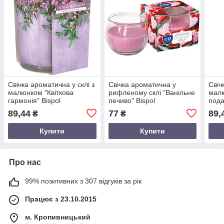
Свічка ароматична у склі з
Свічка ароматична у
Свіч
малюнком "Квіткова
рифленому склі "Ванільне
малю
гармонія" Bispol
печиво" Bispol
пода
89,44
77
89,
₴
₴
Купити
Купити
Про нас
99% позитивних з 307 відгуків за рік
Працює з 23.10.2015
м. Кропивницький