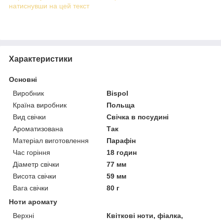
натиснувши на цей текст
Характеристики
Основні
Виробник
Bispol
Країна виробник
Польща
Вид свічки
Свічка в посудині
Ароматизована
Так
Матеріал виготовлення
Парафін
Час горіння
18 годин
Діаметр свічки
77 мм
Висота свічки
59 мм
Вага свічки
80 г
Ноти аромату
Верхні
Квіткові ноти, фіалка,