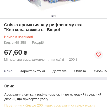
Свічка ароматична у рифленому склі
"Квіткова свіжість" Bispol
Немає в наявності
Код: sn69-358
Роздріб
67,60
₴
Мінімальна сума замовлення на сайті — 200 ₴
Опис
Характеристики
Доставка
Оплата
Умови п
Опис
Ароматична свічка у рифленому склі - це яскравий і сучасний
дизайн, що привертає увагу.
Переглянути більше 200 інших ароматичних свічок можна