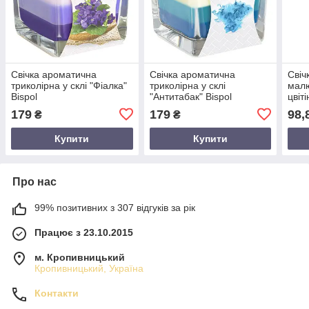
Свічка ароматична
Свічка ароматична
Свіч
триколірна у склі "Фіалка"
триколірна у склі
малю
Bispol
"Антитабак" Bispol
цвіті
179
179
98,
₴
₴
Купити
Купити
Про нас
99% позитивних з 307 відгуків за рік
Працює з 23.10.2015
м. Кропивницький
Кропивницький, Україна
Контакти