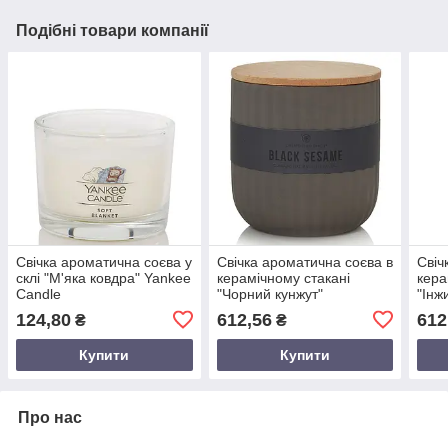
Подібні товари компанії
Свічка ароматична соєва у
Свічка ароматична соєва в
Свіч
склі "М'яка ковдра" Yankee
керамічному стакані
кера
Candle
"Чорний кунжут"
"Інж
Chesapeake Bay Candle
Ches
124,80
612,56
612
₴
₴
Купити
Купити
Про нас