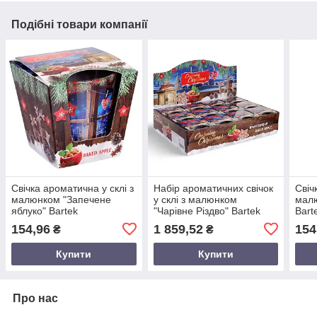
Подібні товари компанії
Свічка ароматична у склі з
Набір ароматичних свічок
Свіч
малюнком "Запечене
у склі з малюнком
малю
яблуко" Bartek
"Чарівне Різдво" Bartek
Bart
154,96
1 859,52
154
₴
₴
Купити
Купити
Про нас