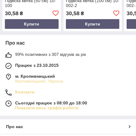
Підвіска квітка (50 см) 10-
Підвіска квітка (100 см) 10-
Підв
100
002-2
002-
30,58
30,58
30,
₴
₴
Купити
Купити
Про нас
99% позитивних з 307 відгуків за рік
Працює з 23.10.2015
м. Кропивницький
Кропивницький, Україна
Контакти
Сьогодні працює з 08:00 до 18:00
Показати весь графік роботи
Про нас