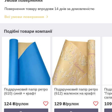
Умови повернення
Повернення товару впродовж 14 днів за домовленістю
Всі умови повернення
Подібні товари компанії
Подарунковий папір ретро
Подарунковий папір ретро
Пода
(610) синій + крафт
(612) малюнок на крафті
"Гор
сала
біло
124
129
109
₴/рулон
₴/рулон