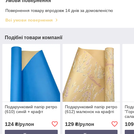
Умови повернення
Повернення товару впродовж 14 днів за домовленістю
Всі умови повернення
Подібні товари компанії
Подарунковий папір ретро
Подарунковий папір ретро
Пода
(610) синій + крафт
(612) малюнок на крафті
"Гор
сала
біло
124
129
109
₴/рулон
₴/рулон