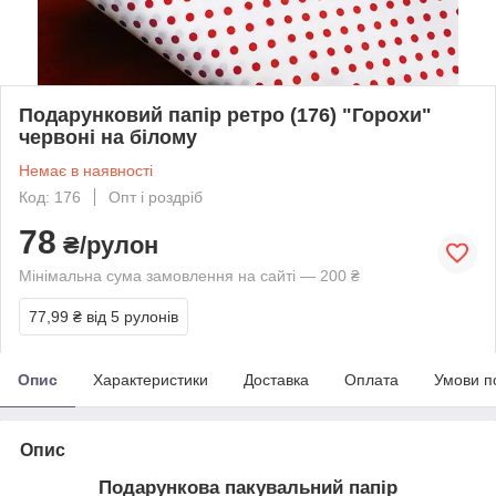
Подарунковий папір ретро (176) "Горохи"
червоні на білому
Немає в наявності
Код: 176
Опт і роздріб
78
₴/рулон
Мінімальна сума замовлення на сайті — 200 ₴
77,99 ₴
від 5 рулонів
Опис
Характеристики
Доставка
Оплата
Умови п
Опис
Подарункова пакувальний папір