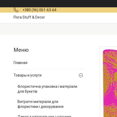
+380 (96) 061-63-64
Flora Stuff & Decor
Главная
Товары и услуги
Флористична упаковка і матеріали
для букетів
Витратні матеріали для
флористики і декорування
Декор з натуральних і штучних