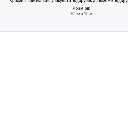
Красиво, оригінально упакувати подарунок допоможе подарун
Розміри
:
70 см х 10 м