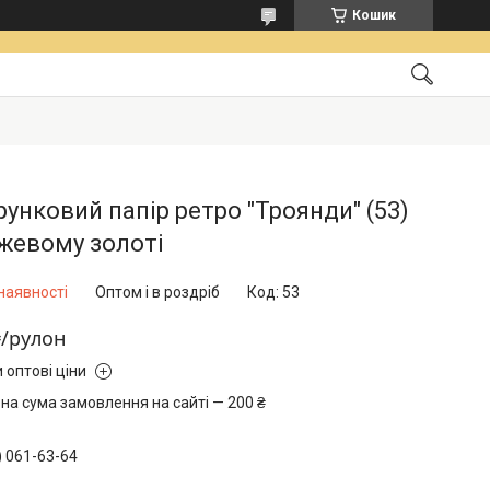
Кошик
унковий папір ретро "Троянди" (53)
жевому золоті
наявності
Оптом і в роздріб
Код:
53
₴/рулон
 оптові ціни
на сума замовлення на сайті — 200 ₴
) 061-63-64