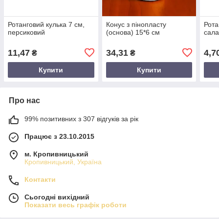
Ротанговий кулька 7 см,
Конус з пінопласту
Рота
персиковий
(основа) 15*6 см
сала
11,47
34,31
4,7
₴
₴
Купити
Купити
Про нас
99% позитивних з 307 відгуків за рік
Працює з 23.10.2015
м. Кропивницький
Кропивницький, Україна
Контакти
Сьогодні вихідний
Показати весь графік роботи